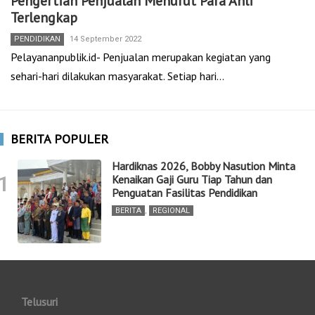
Pengertian Penjualan Menurut Para Ahli
Terlengkap
PENDIDIKAN
14 September 2022
Pelayananpublik.id- Penjualan merupakan kegiatan yang
sehari-hari dilakukan masyarakat. Setiap hari…
BERITA POPULER
Hardiknas 2026, Bobby Nasution Minta
1
Kenaikan Gaji Guru Tiap Tahun dan
Penguatan Fasilitas Pendidikan
BERITA
,
REGIONAL
Telusuri