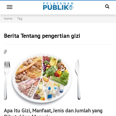
Toggle
navigation
Home
Tag
Berita Tentang pengertian gizi
Apa Itu Gizi, Manfaat, Jenis dan Jumlah yang