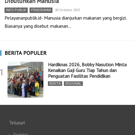
Dibutuhkan Manusia
INFO PUBLIK
,
PENDIDIKAN
30 October 2021
Pelayananpublik.id- Manusia dianjurkan makanan yang bergizi.
Biasanya yang disebut makanan…
BERITA POPULER
Hardiknas 2026, Bobby Nasution Minta
1
Kenaikan Gaji Guru Tiap Tahun dan
Penguatan Fasilitas Pendidikan
BERITA
,
REGIONAL
Telusuri
Redaksi