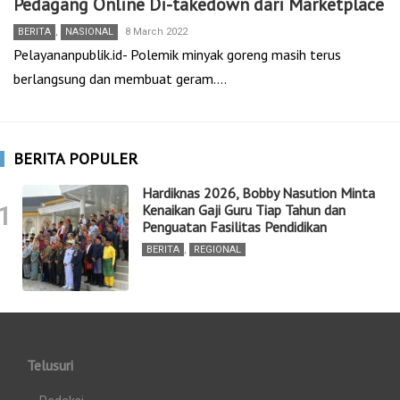
Pedagang Online Di-takedown dari Marketplace
BERITA
,
NASIONAL
8 March 2022
Pelayananpublik.id- Polemik minyak goreng masih terus
berlangsung dan membuat geram.…
BERITA POPULER
Hardiknas 2026, Bobby Nasution Minta
1
Kenaikan Gaji Guru Tiap Tahun dan
Penguatan Fasilitas Pendidikan
BERITA
,
REGIONAL
Telusuri