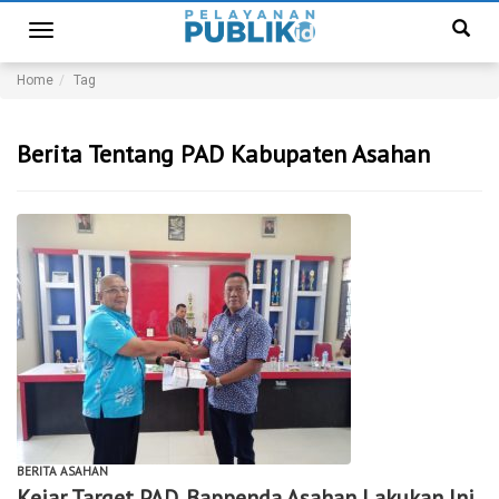
Toggle
navigation
Home
Tag
Berita Tentang PAD Kabupaten Asahan
BERITA ASAHAN
Kejar Target PAD, Bappenda Asahan Lakukan Ini