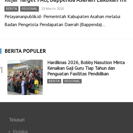
BERITA
,
REGIONAL
23 March 2020
Pelayananpublik.id- Pemerintah Kabupaten Asahan melalui
Badan Pengelola Pendapatan Daerah (Bappenda)…
BERITA POPULER
Hardiknas 2026, Bobby Nasution Minta
1
Kenaikan Gaji Guru Tiap Tahun dan
Penguatan Fasilitas Pendidikan
BERITA
,
REGIONAL
Telusuri
Redaksi