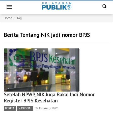
Toggle
navigation
Home
Tag
Berita Tentang NIK jadi nomor BPJS
Setelah NPWP, NIK Juga Bakal Jadi Nomor
Register BPJS Kesehatan
BERITA
,
NASIONAL
24 February 2022