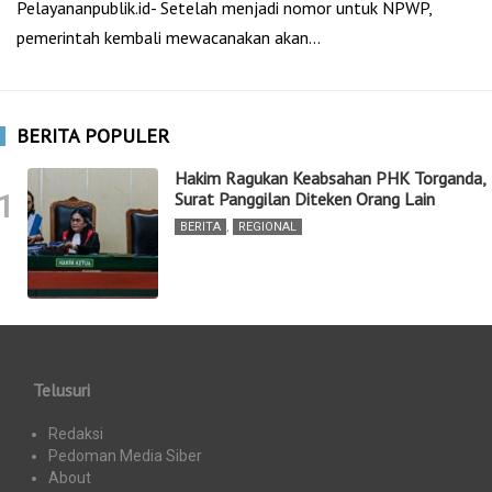
Pelayananpublik.id- Setelah menjadi nomor untuk NPWP,
pemerintah kembali mewacanakan akan…
BERITA POPULER
Hakim Ragukan Keabsahan PHK Torganda,
1
Surat Panggilan Diteken Orang Lain
BERITA
,
REGIONAL
Telusuri
Redaksi
Pedoman Media Siber
About