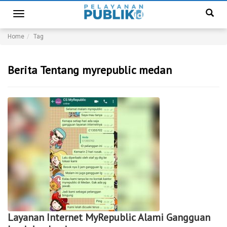
Toggle
navigation
Home
Tag
Berita Tentang myrepublic medan
Layanan Internet MyRepublic Alami Gangguan