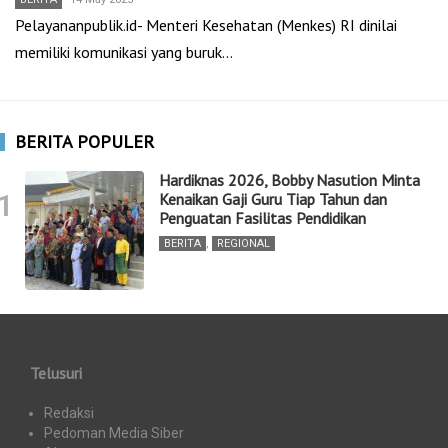
Pelayananpublik.id- Menteri Kesehatan (Menkes) RI dinilai
memiliki komunikasi yang buruk…
BERITA POPULER
Hardiknas 2026, Bobby Nasution Minta
1
Kenaikan Gaji Guru Tiap Tahun dan
Penguatan Fasilitas Pendidikan
BERITA
,
REGIONAL
Telusuri
Redaksi
Pedoman Media Siber