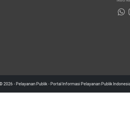
© 2026 - Pelayanan Publik - Portal Informasi Pelayanan Publik Indonesi