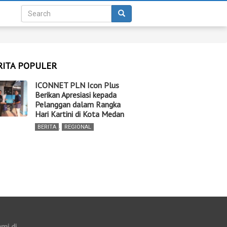
RITA POPULER
ICONNET PLN Icon Plus
Berikan Apresiasi kepada
Pelanggan dalam Rangka
Hari Kartini di Kota Medan
BERITA
,
REGIONAL
ami di