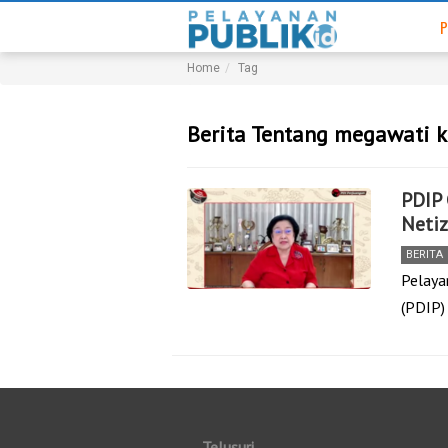
P
Home
Tag
Berita Tentang megawati kr
PDIP
Netiz
BERITA
Pelaya
(PDIP)
Telusuri