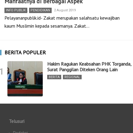
Manfaatnya di Berbagai Aspek
INFO PUBLIK
,
PENDIDIKAN
2 August 2019
Pelayananpublik.id- Zakat merupakan salahsatu kewajiban
kaum Muslimin kepada sesamanya. Zakat…
BERITA POPULER
Hakim Ragukan Keabsahan PHK Torganda,
1
Surat Panggilan Diteken Orang Lain
BERITA
,
REGIONAL
Telusuri