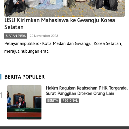
USU Kirimkan Mahasiswa ke Gwangju Korea
Selatan
SIARAN PERS
20 November 2023
Pelayananpublik.id- Kota Medan dan Gwangju, Korea Selatan,
merajut hubungan erat…
BERITA POPULER
Hakim Ragukan Keabsahan PHK Torganda,
1
Surat Panggilan Diteken Orang Lain
BERITA
,
REGIONAL