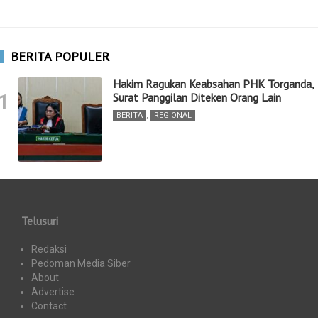
BERITA POPULER
Hakim Ragukan Keabsahan PHK Torganda,
1
Surat Panggilan Diteken Orang Lain
BERITA
,
REGIONAL
Telusuri
Redaksi
Pedoman Media Siber
About
Advertise
Contact