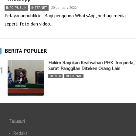
INFO PUBLIK
,
INTERNET
20 January 2022
Pelayananpublik.id- Bagi pengguna WhatsApp, berbagi media
seperti foto dan video…
BERITA POPULER
Hakim Ragukan Keabsahan PHK Torganda,
1
Surat Panggilan Diteken Orang Lain
BERITA
,
REGIONAL
Telusuri
Redaksi