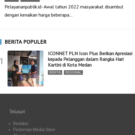
Pelayananpublik.id- Awal tahun 2022 masyarakat disambut
dengan kenaikan harga beberapa…
BERITA POPULER
ICONNET PLN Icon Plus Berikan Apresiasi
1
kepada Pelanggan dalam Rangka Hari
Kartini di Kota Medan
BERITA
,
REGIONAL
Telusuri
Redaksi
Pedoman Media Siber