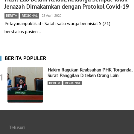
Jenazah Dimakamkan dengan Protokol Covid-19
BERITA
,
REGIONAL
23 April 2020
Pelayananpublik.id - Salah satu warga berinisial S (71)
berstatus pasien…
BERITA POPULER
Hakim Ragukan Keabsahan PHK Torganda,
1
Surat Panggilan Diteken Orang Lain
BERITA
,
REGIONAL
Telusuri