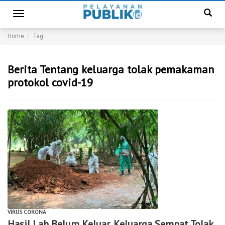
Toggle
navigation
Home
Tag
Berita Tentang keluarga tolak pemakaman
protokol covid-19
VIRUS CORONA
Hasil Lab Belum Keluar, Keluarga Sempat Tolak