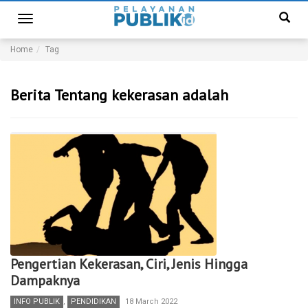
Toggle
navigation
Home
Tag
Berita Tentang kekerasan adalah
Pengertian Kekerasan, Ciri, Jenis Hingga
Dampaknya
INFO PUBLIK
,
PENDIDIKAN
18 March 2022