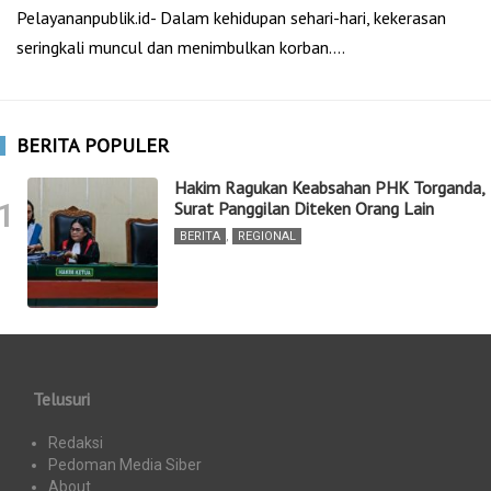
Pelayananpublik.id- Dalam kehidupan sehari-hari, kekerasan
seringkali muncul dan menimbulkan korban.…
BERITA POPULER
Hakim Ragukan Keabsahan PHK Torganda,
1
Surat Panggilan Diteken Orang Lain
BERITA
,
REGIONAL
Telusuri
Redaksi
Pedoman Media Siber
About