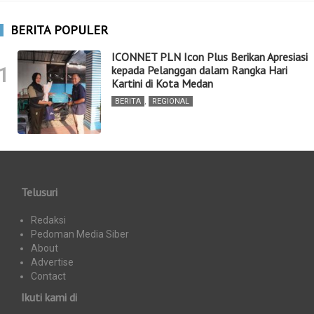
BERITA POPULER
ICONNET PLN Icon Plus Berikan Apresiasi
1
kepada Pelanggan dalam Rangka Hari
Kartini di Kota Medan
BERITA
,
REGIONAL
Telusuri
Redaksi
Pedoman Media Siber
About
Advertise
Contact
Ikuti kami di