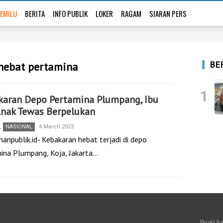
EMILU
BERITA
INFO PUBLIK
LOKER
RAGAM
SIARAN PERS
BE
 hebat pertamina
1
karan Depo Pertamina Plumpang, Ibu
Anak Tewas Berpelukan
,
NASIONAL
4 March 2023
anpublik.id- Kebakaran hebat terjadi di depo
ina Plumpang, Koja, Jakarta…
Ikuti k