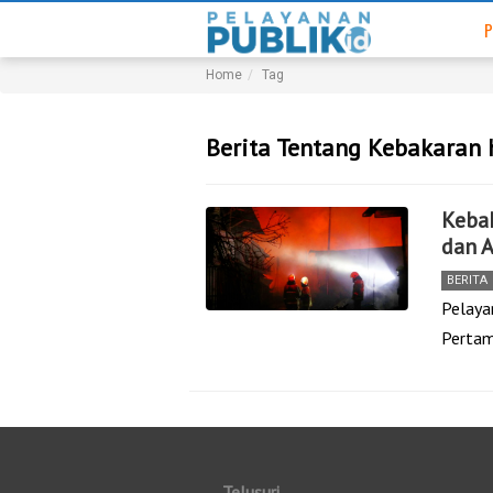
P
Home
Tag
Berita Tentang Kebakaran
Keba
dan 
BERITA
Pelayan
Pertam
Telusuri