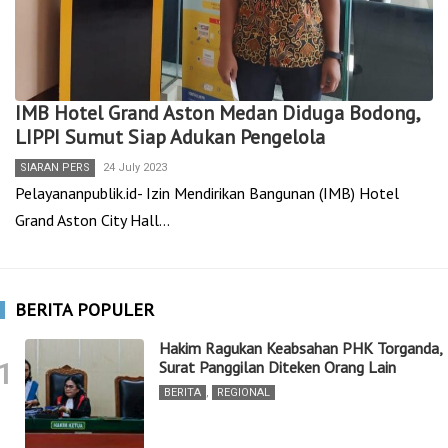
IMB Hotel Grand Aston Medan Diduga Bodong,
LIPPI Sumut Siap Adukan Pengelola
SIARAN PERS
24 July 2023
Pelayananpublik.id- Izin Mendirikan Bangunan (IMB) Hotel
Grand Aston City Hall…
BERITA POPULER
Hakim Ragukan Keabsahan PHK Torganda,
1
Surat Panggilan Diteken Orang Lain
BERITA
,
REGIONAL