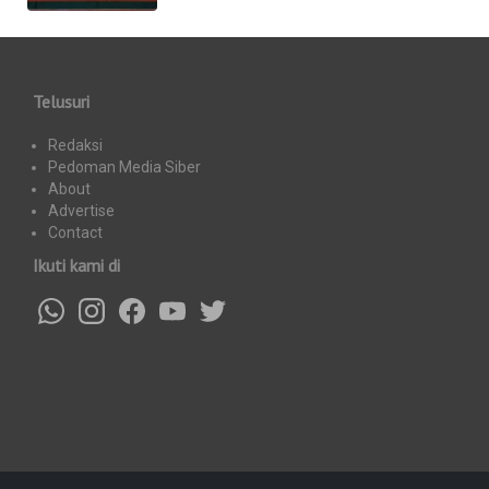
Telusuri
Redaksi
Pedoman Media Siber
About
Advertise
Contact
Ikuti kami di