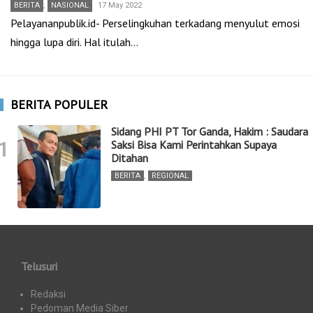
BERITA
,
NASIONAL
17 May 2022
Pelayananpublik.id- Perselingkuhan terkadang menyulut emosi
hingga lupa diri. Hal itulah…
BERITA POPULER
Sidang PHI PT Tor Ganda, Hakim : Saudara
1
Saksi Bisa Kami Perintahkan Supaya
Ditahan
BERITA
,
REGIONAL
Telusuri
Redaksi
Pedoman Media Siber