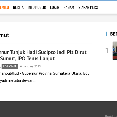
EMILU
BERITA
INFO PUBLIK
LOKER
RAGAM
SIARAN PERS
BE
umut
1
nur Tunjuk Hadi Sucipto Jadi Plt Dirut
Sumut, IPO Terus Lanjut
,
REGIONAL
6 January 2023
nanpublk.id - Gubernur Provinsi Sumatera Utara, Edy
adi melalui dewan…
Ikuti k