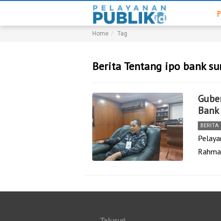
P
Home
Tag
Berita Tentang ipo bank s
Guber
Bank 
BERITA
Pelaya
Rahmay
Telusuri