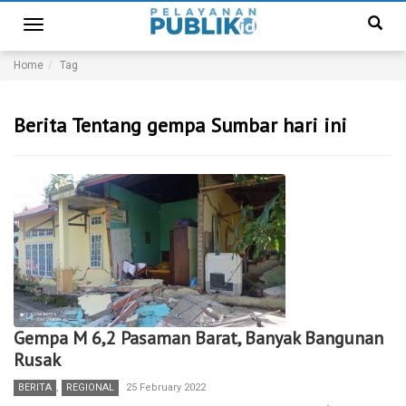
Toggle
navigation
Home
Tag
Berita Tentang gempa Sumbar hari ini
Gempa M 6,2 Pasaman Barat, Banyak Bangunan
Rusak
BERITA
,
REGIONAL
25 February 2022