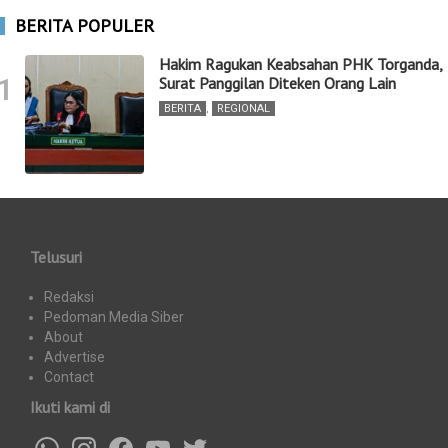
BERITA POPULER
Hakim Ragukan Keabsahan PHK Torganda,
1
Surat Panggilan Diteken Orang Lain
BERITA
,
REGIONAL
Telusuri
Redaksi
Pedoman Media Siber
About
Advertise
Contact
Ikuti kami di