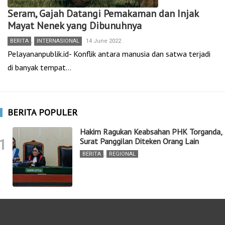
Seram, Gajah Datangi Pemakaman dan Injak
Mayat Nenek yang Dibunuhnya
BERITA
,
INTERNASIONAL
14 June 2022
Pelayananpublik.id- Konflik antara manusia dan satwa terjadi
di banyak tempat…
BERITA POPULER
Hakim Ragukan Keabsahan PHK Torganda,
1
Surat Panggilan Diteken Orang Lain
BERITA
,
REGIONAL