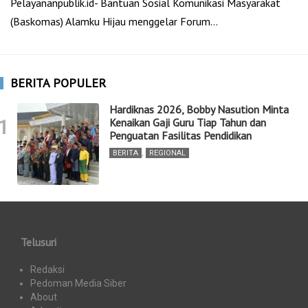
Pelayananpublik.id- Bantuan Sosial Komunikasi Masyarakat
(Baskomas) Alamku Hijau menggelar Forum…
BERITA POPULER
Hardiknas 2026, Bobby Nasution Minta
1
Kenaikan Gaji Guru Tiap Tahun dan
Penguatan Fasilitas Pendidikan
BERITA
,
REGIONAL
Telusuri
Redaksi
Pedoman Media Siber
About