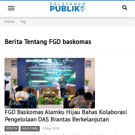
Toggle
navigation
Home
Tag
Berita Tentang FGD baskomas
FGD Baskomas Alamku Hijau Bahas Kolaborasi
Pengelolaan DAS Brantas Berkelanjutan
BERITA
,
NASIONAL
9 May 2026