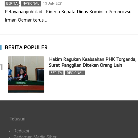
BERITA
,
NASIONAL
13 July 2021
Pelayananpublik.id - Kinerja Kepala Dinas Kominfo Pemprovsu
Irman Oemar terus…
BERITA POPULER
Hakim Ragukan Keabsahan PHK Torganda,
1
Surat Panggilan Diteken Orang Lain
BERITA
,
REGIONAL
Telusuri
Redaksi
Pedoman Media Siber