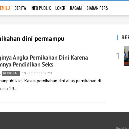
EMILU
BERITA
INFO PUBLIK
LOKER
RAGAM
SIARAN PERS
BE
rnikahan dini permampu
1
inya Angka Pernikahan Dini Karena
mnya Pendidikan Seks
,
REGIONAL
19 September 2023
anpublik.id- Kasus pernikahan dini alias pernikahan di
usia 19…
Ikuti k