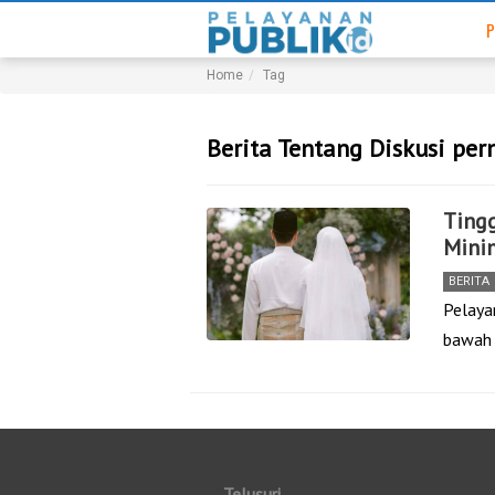
P
Home
Tag
Berita Tentang Diskusi pe
Tingg
Mini
BERITA
Pelayan
bawah 
Telusuri