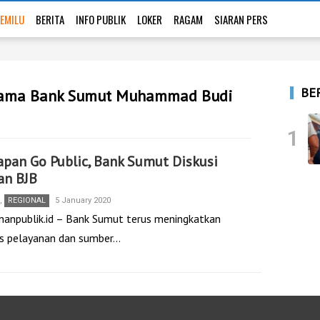
EMILU
BERITA
INFO PUBLIK
LOKER
RAGAM
SIARAN PERS
BE
Utama Bank Sumut Muhammad Budi
1
apan Go Public, Bank Sumut Diskusi
an BJB
,
REGIONAL
5 January 2020
nanpublik.id – Bank Sumut terus meningkatkan
as pelayanan dan sumber…