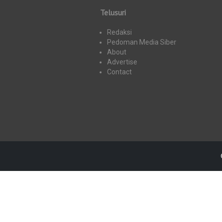
Telusuri
Redaksi
Pedoman Media Siber
About
Advertise
Contact