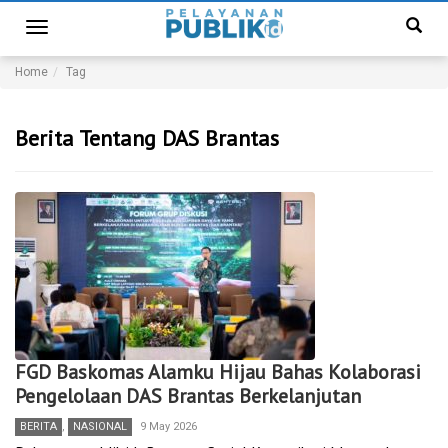
Toggle
navigation
Home
Tag
Berita Tentang DAS Brantas
FGD Baskomas Alamku Hijau Bahas Kolaborasi
Pengelolaan DAS Brantas Berkelanjutan
BERITA
,
NASIONAL
9 May 2026