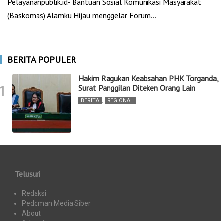
Pelayananpublik.id- Bantuan Sosial Komunikasi Masyarakat
(Baskomas) Alamku Hijau menggelar Forum…
BERITA POPULER
Hakim Ragukan Keabsahan PHK Torganda,
1
Surat Panggilan Diteken Orang Lain
BERITA
,
REGIONAL
Telusuri
Redaksi
Pedoman Media Siber
About