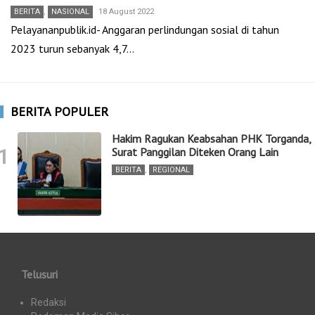
BERITA
,
NASIONAL
18 August 2022
Pelayananpublik.id- Anggaran perlindungan sosial di tahun
2023 turun sebanyak 4,7…
BERITA POPULER
Hakim Ragukan Keabsahan PHK Torganda,
1
Surat Panggilan Diteken Orang Lain
BERITA
,
REGIONAL
Telusuri
Redaksi