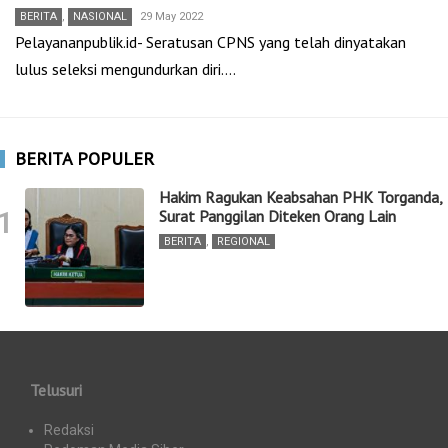
BERITA
,
NASIONAL
29 May 2022
Pelayananpublik.id- Seratusan CPNS yang telah dinyatakan
lulus seleksi mengundurkan diri.…
BERITA POPULER
Hakim Ragukan Keabsahan PHK Torganda,
1
Surat Panggilan Diteken Orang Lain
BERITA
,
REGIONAL
Telusuri
Redaksi