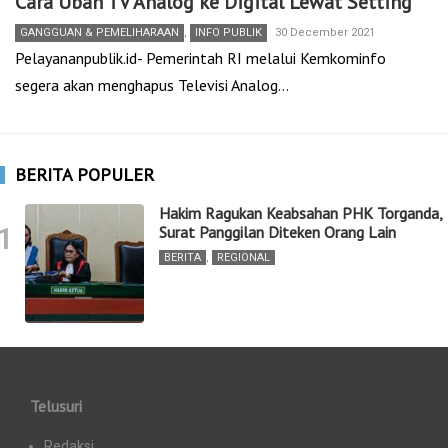
Cara Ubah TV Analog ke Digital Lewat Setting
GANGGUAN & PEMELIHARAAN
,
INFO PUBLIK
30 December 2021
Pelayananpublik.id- Pemerintah RI melalui Kemkominfo
segera akan menghapus Televisi Analog…
BERITA POPULER
Hakim Ragukan Keabsahan PHK Torganda,
1
Surat Panggilan Diteken Orang Lain
BERITA
,
REGIONAL
Telusuri
Redaksi