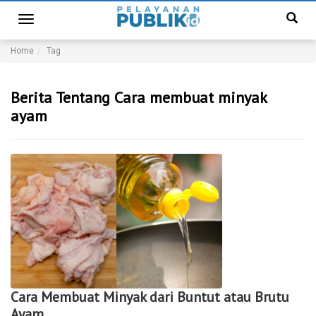
Toggle
navigation
Home
Tag
Berita Tentang Cara membuat minyak
ayam
Cara Membuat Minyak dari Buntut atau Brutu
Ayam