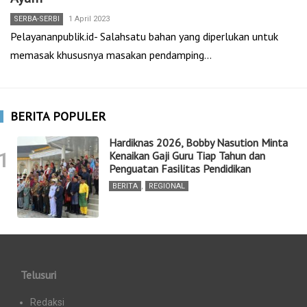
SERBA-SERBI
1 April 2023
Pelayananpublik.id- Salahsatu bahan yang diperlukan untuk
memasak khususnya masakan pendamping…
BERITA POPULER
Hardiknas 2026, Bobby Nasution Minta
1
Kenaikan Gaji Guru Tiap Tahun dan
Penguatan Fasilitas Pendidikan
BERITA
,
REGIONAL
Telusuri
Redaksi