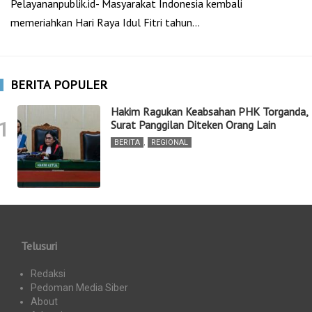
Pelayananpublik.id- Masyarakat Indonesia kembali
memeriahkan Hari Raya Idul Fitri tahun…
BERITA POPULER
Hakim Ragukan Keabsahan PHK Torganda,
1
Surat Panggilan Diteken Orang Lain
BERITA
,
REGIONAL
Telusuri
Redaksi
Pedoman Media Siber
About