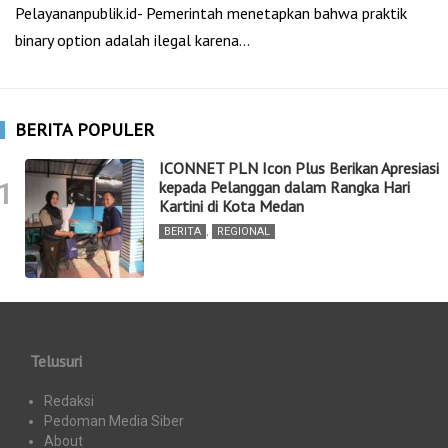
Pelayananpublik.id- Pemerintah menetapkan bahwa praktik
binary option adalah ilegal karena…
BERITA POPULER
ICONNET PLN Icon Plus Berikan Apresiasi
1
kepada Pelanggan dalam Rangka Hari
Kartini di Kota Medan
BERITA
,
REGIONAL
Telusuri
Redaksi
Pedoman Media Siber
About