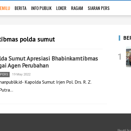
EMILU
BERITA
INFO PUBLIK
LOKER
RAGAM
SIARAN PERS
BE
tibmas polda sumut
1
lda Sumut Apresiasi Bhabinkamtibmas
gai Agen Perubahan
 PERS
19 May 2022
anpublik.id- Kapolda Sumut Irjen Pol. Drs. R. Z.
Putra…
Ikuti k