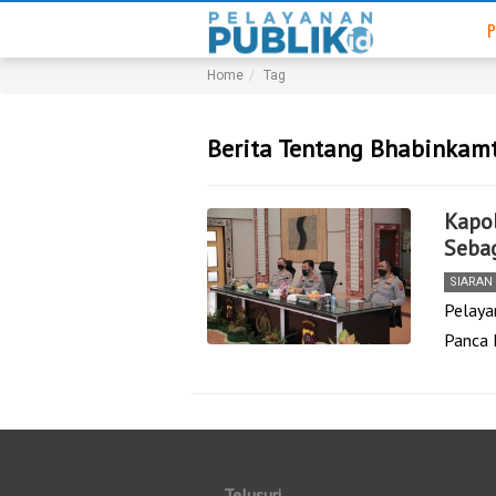
P
Home
Tag
Berita Tentang Bhabinkam
Kapo
Seba
SIARAN
Pelayan
Panca 
Telusuri