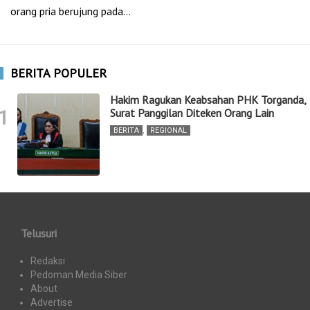
orang pria berujung pada…
BERITA POPULER
Hakim Ragukan Keabsahan PHK Torganda,
1
Surat Panggilan Diteken Orang Lain
BERITA
,
REGIONAL
Telusuri
Redaksi
Pedoman Media Siber
About
Advertise