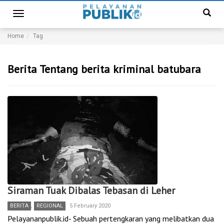
Toggle
navigation
Home
Tag
Berita Tentang berita kriminal batubara
Siraman Tuak Dibalas Tebasan di Leher
BERITA
,
REGIONAL
5 February 2020
Pelayananpublik.id- Sebuah pertengkaran yang melibatkan dua