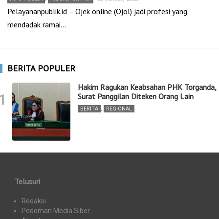
Pelayananpublik.id – Ojek online (Ojol) jadi profesi yang
mendadak ramai…
BERITA POPULER
Hakim Ragukan Keabsahan PHK Torganda,
1
Surat Panggilan Diteken Orang Lain
BERITA
,
REGIONAL
Telusuri
Redaksi
Pedoman Media Siber