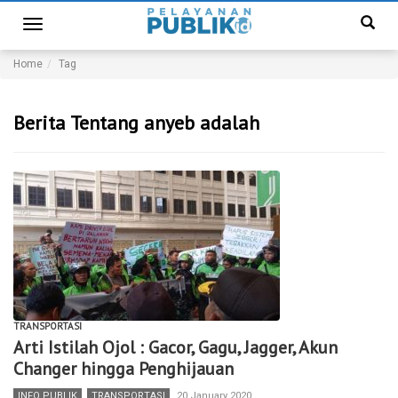
Toggle
navigation
Home
Tag
Berita Tentang anyeb adalah
TRANSPORTASI
Arti Istilah Ojol : Gacor, Gagu, Jagger, Akun
Changer hingga Penghijauan
INFO PUBLIK
,
TRANSPORTASI
20 January 2020