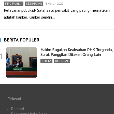
INFO PUBLIK
,
KESEHATAN
4 March 2022
Pelayananpublik.id- Salahsatu penyakit yang paling mematikan
adalah kanker. Kanker sendiri…
BERITA POPULER
Hakim Ragukan Keabsahan PHK Torganda,
1
Surat Panggilan Diteken Orang Lain
BERITA
,
REGIONAL
Telusuri
Redaksi