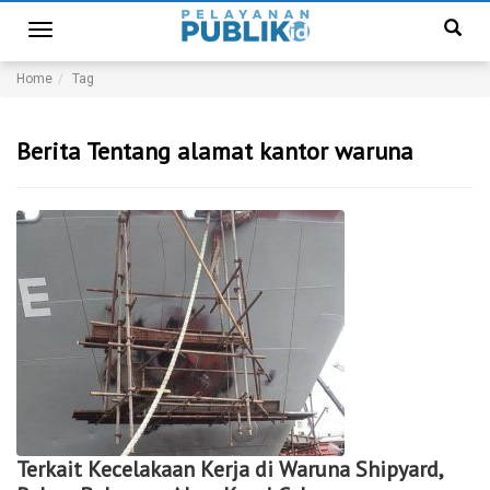
Toggle
navigation
Home
Tag
Berita Tentang alamat kantor waruna
Terkait Kecelakaan Kerja di Waruna Shipyard,