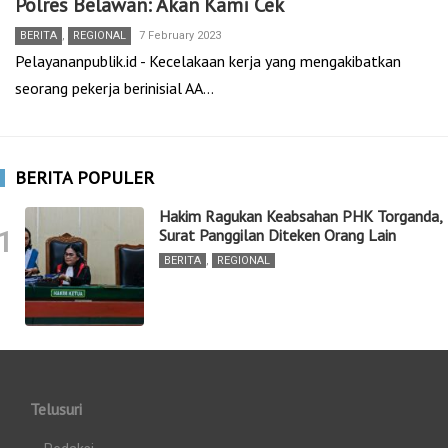
Polres Belawan: Akan Kami Cek
BERITA
,
REGIONAL
7 February 2023
Pelayananpublik.id - Kecelakaan kerja yang mengakibatkan
seorang pekerja berinisial AA…
BERITA POPULER
Hakim Ragukan Keabsahan PHK Torganda,
1
Surat Panggilan Diteken Orang Lain
BERITA
,
REGIONAL
Telusuri