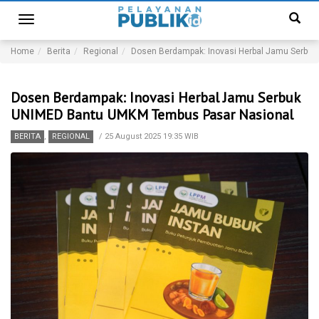
Toggle
navigation
Home
Berita
Regional
Dosen Berdampak: Inovasi Herbal Jamu Serbu
Dosen Berdampak: Inovasi Herbal Jamu Serbuk
UNIMED Bantu UMKM Tembus Pasar Nasional
BERITA
,
REGIONAL
/
25 August 2025 19:35 WIB