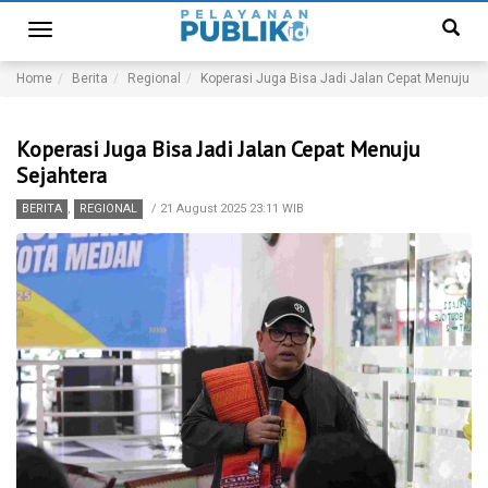
Toggle
navigation
Home
Berita
Regional
Koperasi Juga Bisa Jadi Jalan Cepat Menuju Se
Koperasi Juga Bisa Jadi Jalan Cepat Menuju
Sejahtera
BERITA
,
REGIONAL
/
21 August 2025 23:11 WIB