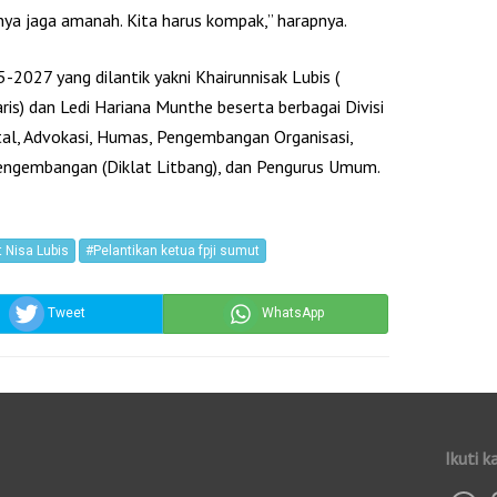
ya jaga amanah. Kita harus kompak,” harapnya.
2027 yang dilantik yakni Khairunnisak Lubis (
aris) dan Ledi Hariana Munthe beserta berbagai Divisi
tal, Advokasi, Humas, Pengembangan Organisasi,
 Pengembangan (Diklat Litbang), dan Pengurus Umum.
 Nisa Lubis
#Pelantikan ketua fpji sumut
Tweet
WhatsApp
Ikuti k