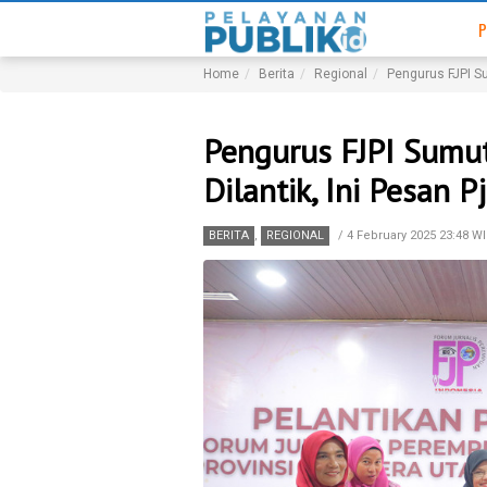
P
Home
Berita
Regional
Pengurus FJPI Su
Pengurus FJPI Sumu
Dilantik, Ini Pesan P
BERITA
,
REGIONAL
/
4 February 2025 23:48 W