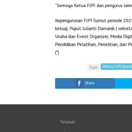
“Semoga Ketua FJPI dan pengurus lainn
Kepengurusan FJPI Sumut periode 2025-
ketua), Puput Julianti Damanik ( sekret
Usaha dan Event Organizer, Media Digi
Pendidikan Pelatihan, Penelitian, dan
(*)
#Ketua FJPI Sumut
Tags:
Share
Telusuri