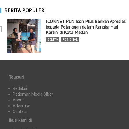
BERITA POPULER
ICONNET PLN Icon Plus Berikan Apresiasi
1
kepada Pelanggan dalam Rangka Hari
Kartini di Kota Medan
BERITA
,
REGIONAL
Telusuri
Redaksi
Pedoman Media Siber
About
Advertise
Contact
Ikuti kami di