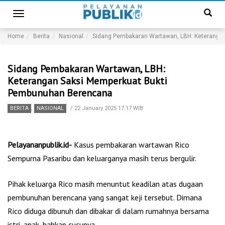
Toggle
navigation
Home
Berita
Nasional
Sidang Pembakaran Wartawan, LBH: Keteranga
Sidang Pembakaran Wartawan, LBH:
Keterangan Saksi Memperkuat Bukti
Pembunuhan Berencana
BERITA
,
NASIONAL
/
22 January 2025 17:17 WIB
Pelayananpublik.id-
Kasus pembakaran wartawan Rico
Sempurna Pasaribu dan keluarganya masih terus bergulir.
Pihak keluarga Rico masih menuntut keadilan atas dugaan
pembunuhan berencana yang sangat keji tersebut. Dimana
Rico diduga dibunuh dan dibakar di dalam rumahnya bersama
istri, anak, bahkan cucunya