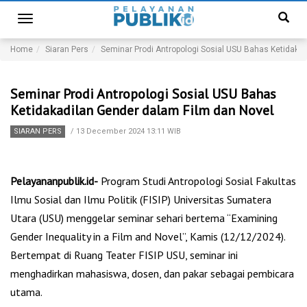
Toggle
navigation
Home
Siaran Pers
Seminar Prodi Antropologi Sosial USU Bahas Ketidaka
Seminar Prodi Antropologi Sosial USU Bahas
Ketidakadilan Gender dalam Film dan Novel
SIARAN PERS
/
13 December 2024 13:11 WIB
Pelayananpublik.id-
Program Studi Antropologi Sosial Fakultas
Ilmu Sosial dan Ilmu Politik (FISIP) Universitas Sumatera
Utara (USU) menggelar seminar sehari bertema “Examining
Gender Inequality in a Film and Novel”, Kamis (12/12/2024).
Bertempat di Ruang Teater FISIP USU, seminar ini
menghadirkan mahasiswa, dosen, dan pakar sebagai pembicara
utama.