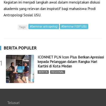
Kegiatan ini menjadi langkah awal dalam menciptakan diskusi
akademis yang relevan dan inspiratif bagi mahasiswa Prodi
Antropologi Sosial USU.
#Seminar antropologi
#Seminar FISIP USU
Tags:
BERITA POPULER
ICONNET PLN Icon Plus Berikan Apresiasi
1
kepada Pelanggan dalam Rangka Hari
Kartini di Kota Medan
BERITA
,
REGIONAL
Telusuri