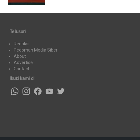
Telusuri
Redaksi
Pedoman Media Siber
About
Advertise
Contact
Ikuti kami di