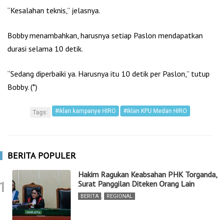
“Kesalahan teknis,” jelasnya.
Bobby menambahkan, harusnya setiap Paslon mendapatkan
durasi selama 10 detik.
“Sedang diperbaiki ya. Harusnya itu 10 detik per Paslon,” tutup
Bobby. (*)
#iklan kampanye HIRO
#Iklan KPU Medan HIRO
Tags:
BERITA POPULER
Hakim Ragukan Keabsahan PHK Torganda,
1
Surat Panggilan Diteken Orang Lain
BERITA
,
REGIONAL