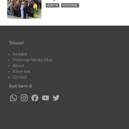
BERITA
,
REGIONAL
Telusuri
Redaksi
Pedoman Media Siber
About
Advertise
Contact
Ikuti kami di