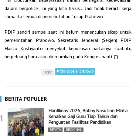
“Ini dibutuhkan kedewasaan dalam bernegara, kedewasaan
dalam berpolitik, ini yang kita harus… Jadi tidak berarti kerja
sama itu semua di pemerintahan,” ucap Prabowo.
PDIP sendiri sampai saat ini belum menentukan sikap untuk
pemerintahan Prabowo. Sekretaris Jenderal (Sekjen) PDIP
Hasto Kristiyanto menyebut keputusan partainya soal itu
berpeluang baru akan diumumkan pada Kongres nanti. (*)
#Pdip oposisi prabowo
Tags:
BERITA POPULER
Hardiknas 2026, Bobby Nasution Minta
1
Kenaikan Gaji Guru Tiap Tahun dan
Penguatan Fasilitas Pendidikan
BERITA
,
REGIONAL