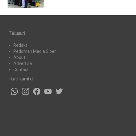
Telusuri
Redaksi
Pedoman Media Siber
About
Advertise
Contact
Ikuti kami di