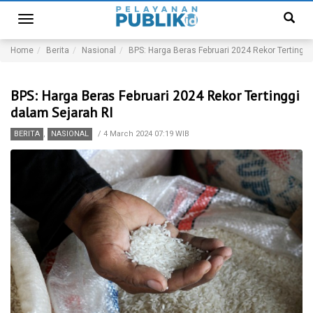
Toggle
navigation
Home
Berita
Nasional
BPS: Harga Beras Februari 2024 Rekor Tertinggi
BPS: Harga Beras Februari 2024 Rekor Tertinggi
dalam Sejarah RI
BERITA
,
NASIONAL
/
4 March 2024 07:19 WIB