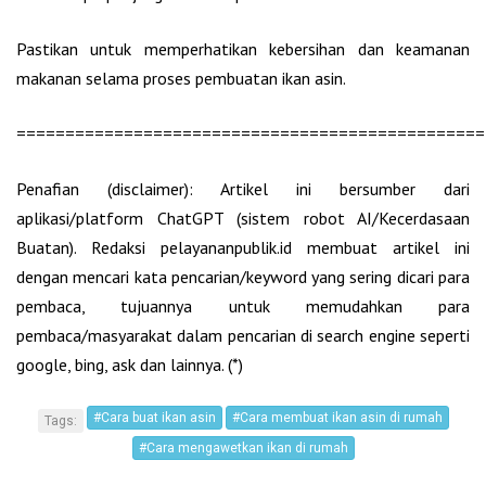
Pastikan untuk memperhatikan kebersihan dan keamanan
makanan selama proses pembuatan ikan asin.
================================================
Penafian (disclaimer): Artikel ini bersumber dari
aplikasi/platform ChatGPT (sistem robot AI/Kecerdasaan
Buatan). Redaksi pelayananpublik.id membuat artikel ini
dengan mencari kata pencarian/keyword yang sering dicari para
pembaca, tujuannya untuk memudahkan para
pembaca/masyarakat dalam pencarian di search engine seperti
google, bing, ask dan lainnya. (*)
#Cara buat ikan asin
#Cara membuat ikan asin di rumah
Tags:
#Cara mengawetkan ikan di rumah