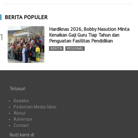
BERITA POPULER
Hardiknas 2026, Bobby Nasution Minta
1
Kenaikan Gaji Guru Tiap Tahun dan
Penguatan Fasilitas Pendidikan
BERITA
,
REGIONAL
Telusuri
Redaksi
Pedoman Media Siber
About
Advertise
Contact
Ikuti kami di