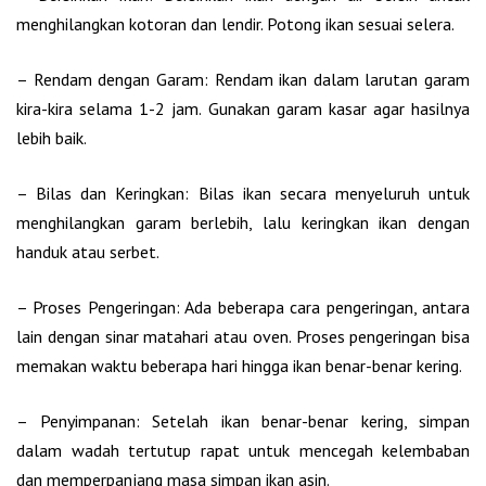
menghilangkan kotoran dan lendir. Potong ikan sesuai selera.
– Rendam dengan Garam: Rendam ikan dalam larutan garam
kira-kira selama 1-2 jam. Gunakan garam kasar agar hasilnya
lebih baik.
– Bilas dan Keringkan: Bilas ikan secara menyeluruh untuk
menghilangkan garam berlebih, lalu keringkan ikan dengan
handuk atau serbet.
– Proses Pengeringan: Ada beberapa cara pengeringan, antara
lain dengan sinar matahari atau oven. Proses pengeringan bisa
memakan waktu beberapa hari hingga ikan benar-benar kering.
– Penyimpanan: Setelah ikan benar-benar kering, simpan
dalam wadah tertutup rapat untuk mencegah kelembaban
dan memperpanjang masa simpan ikan asin.