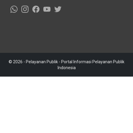
© 2026 - Pelayanan Publik - Portal Informasi Pelayanan Publik
Indonesia