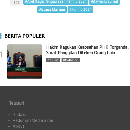
#Apel Siaga Pengawasan Pemilu 2024
#Bawaslu sumut
Tags:
#Istana Maimun
#Pemilu 2024
BERITA POPULER
Hakim Ragukan Keabsahan PHK Torganda,
1
Surat Panggilan Diteken Orang Lain
BERITA
,
REGIONAL
Telusuri
Redaksi
Pedoman Media Siber
About