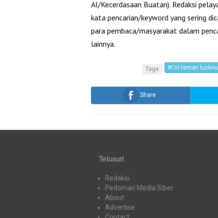
AI/Kecerdasaan Buatan). Redaksi pelay
kata pencarian/keyword yang sering d
para pembaca/masyarakat dalam pencari
lainnya.
#Ciri teman lucknu
Tags:
Share
Telusuri
Redaksi
Pedoman Media Siber
About
Advertise
Contact