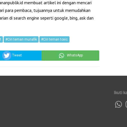
ananpublik.id membuat artikel ini dengan mencari
icari para pembaca, tujuannya untuk memudahkan
an di search engine seperti google, bing, ask dan
t
#Ciri teman munafik
#Ciri teman toxic
Tweet
WhatsApp
Ikuti k